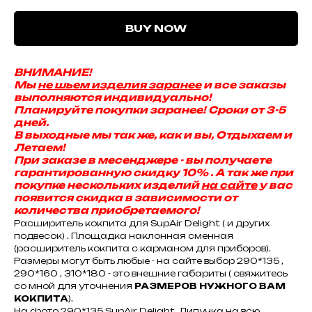
BUY NOW
ВНИМАНИЕ!
Мы
не шьем изделия заранее
и все заказы
выполняются индивидуально!
Планируйте покупки заранее! Сроки от 3-5
дней.
В выходные мы так же, как и вы, Отдыхаем и
Летаем!
При заказе в месенджере - вы получаете
гарантированную скидку 10% . А так же при
покупке нескольких изделий
на сайте
у вас
появится скидка в зависимости от
количества приобретаемого!
Расширитель кокпита для SupAir Delight ( и других
подвесок) . Площадка наклонная сменная
(расширитель кокпита с карманом для приборов).
Размеры могут быть любые - на сайте выбор 290*135 ,
290*160 , 310*180 - это внешние габариты ( свяжитесь
со мной для уточнения
РАЗМЕРОВ НУЖНОГО ВАМ
КОКПИТА
).
На фото 290*135 SupAir Delight. Липучка на всю