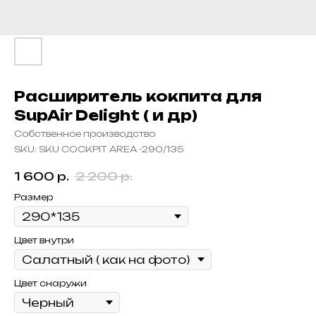
Расширитель кокпита для
SupAir Delight ( и др)
Собственное производство
SKU:
SKU COCKPIT AREA -290/135
1 600
р.
2 200
р.
Размер
Цвет внутри
Цвет снаружи