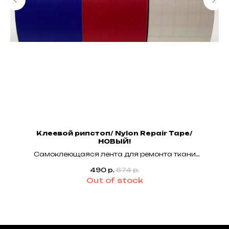
Клеевой рипстоп/ Nylon Repair Tape/
НОВЫЙ!
Самоклеющаяся лента для ремонта ткани
Парапланов и Парусов. Nylon Repair Tape
490
р.
674
р.
White/Red/Black/Blue -
50mm x 1m
Out of stock
Дешевле не найдете! Свежее поступление!